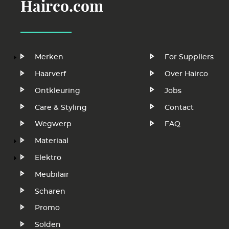
Hairco.com
Hoofdnavigatie
Voet
Merken
For Suppliers
Haarverf
Over Hairco
Ontkleuring
Jobs
Care & Styling
Contact
Wegwerp
FAQ
Materiaal
Elektro
Meubilair
Scharen
Promo
Solden