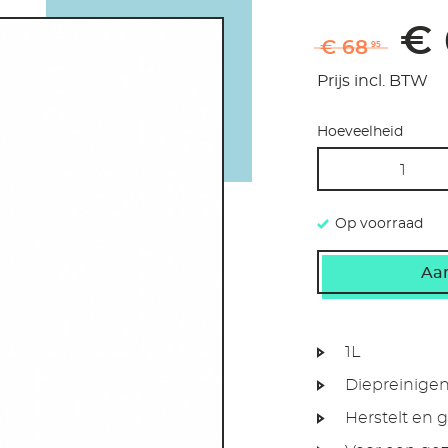
€ 
€ 68
95
Prijs incl. BTW
Hoeveelheid
Op voorraad
1L
Diepreinige
Herstelt en g