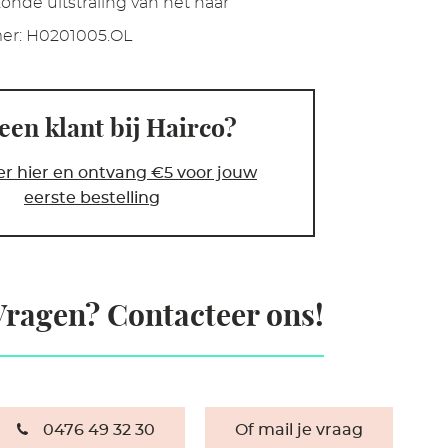
onde uitstraling van het haar
er:
H0201005.OL
een klant bij Hairco?
er hier en ontvang €5 voor jouw
eerste bestelling
Vragen? Contacteer ons!
0476 49 32 30
Of mail je vraag