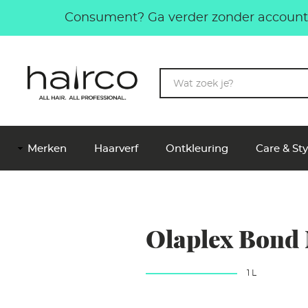
Overslaan en naar de inhoud gaan
Consument? Ga verder zonder account.
Trefwoorden
Hoofdnavigatie
Merken
Haarverf
Ontkleuring
Care & Sty
Olaplex Bond
1L