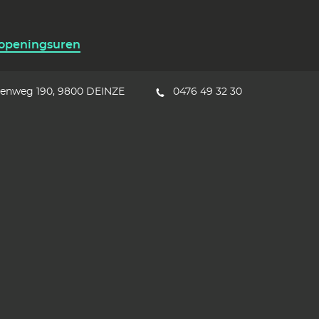
 openingsuren
eenweg 190
9800
DEINZE
0476 49 32 30