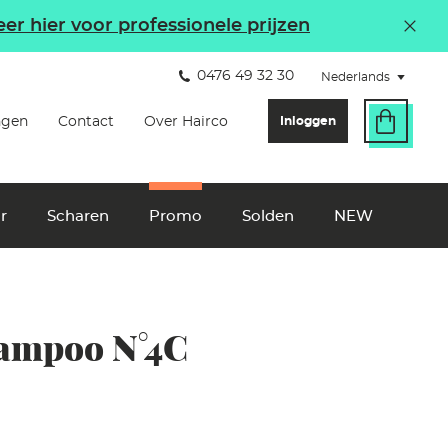
eer hier voor professionele prijzen
0476 49 32 30
Nederlands
(click
to
select
another
Inloggen
ngen
Contact
Over Hairco
language
nu
r
Scharen
Promo
Solden
NEW
hampoo N°4C