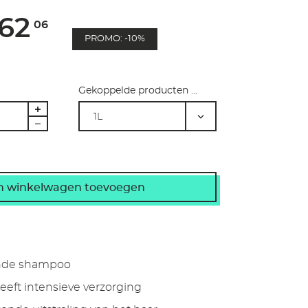
62
06
PROMO: -10%
Gekoppelde producten ...
1L
nde shampoo
eeft intensieve verzorging