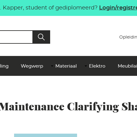
 Kapper, student of gediplomeerd?
Login/registr
Top
Opleidi
Me
NL
ling
Wegwerp
Materiaal
Elektro
Meubilai
 Maintenance Clarifying S