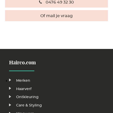
0476 49 32 30
Of mail je vraag
Hairco.com
Hoofdnavigatie
Merken
Haarverf
Ontkleuring
Care & Styling