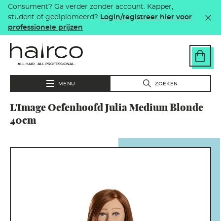
Consument? Ga verder zonder account. Kapper,
Overslaan en naar de inhoud gaan
student of gediplomeerd?
Login/registreer hier voor
professionele prijzen
MENU
ZOEKEN
L'Image Oefenhoofd Julia Medium Blonde
40cm