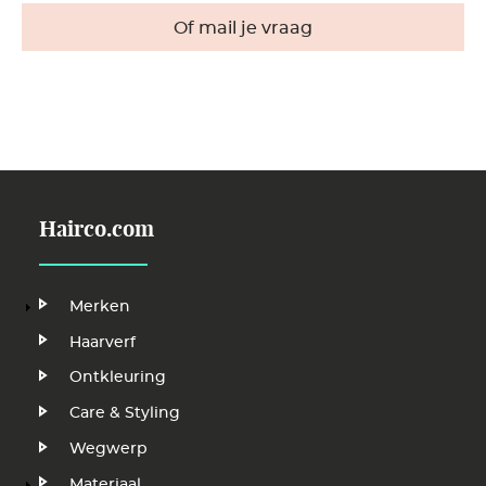
Of mail je vraag
Hairco.com
Hoofdnavigatie
Merken
Haarverf
Ontkleuring
Care & Styling
Wegwerp
Materiaal