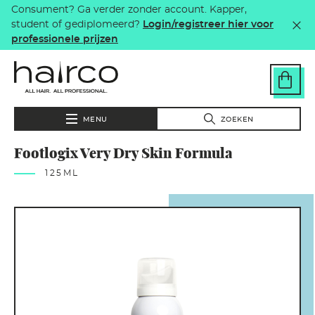
Consument? Ga verder zonder account. Kapper,
Overslaan en naar de inhoud gaan
student of gediplomeerd?
Login/registreer hier voor
professionele prijzen
MENU
ZOEKEN
Footlogix Very Dry Skin Formula
125ML