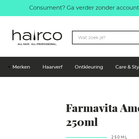
Overslaan en naar de inhoud gaan
Consument? Ga verder zonder account.
Trefwoorden
Hoofdnavigatie
Merken
Haarverf
Ontkleuring
Care & Sty
Farmavita Ame
250ml
250ML