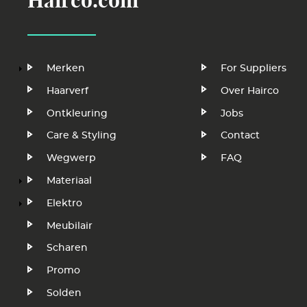
Hairco.com
Hoofdnavigatie
Voet
Merken
For Suppliers
Haarverf
Over Hairco
Ontkleuring
Jobs
Care & Styling
Contact
Wegwerp
FAQ
Materiaal
Elektro
Meubilair
Scharen
Promo
Solden