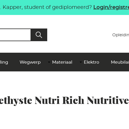
 Kapper, student of gediplomeerd?
Login/registr
Top
Opleidi
Me
NL
ling
Wegwerp
Materiaal
Elektro
Meubilai
thyste Nutri Rich Nutritiv