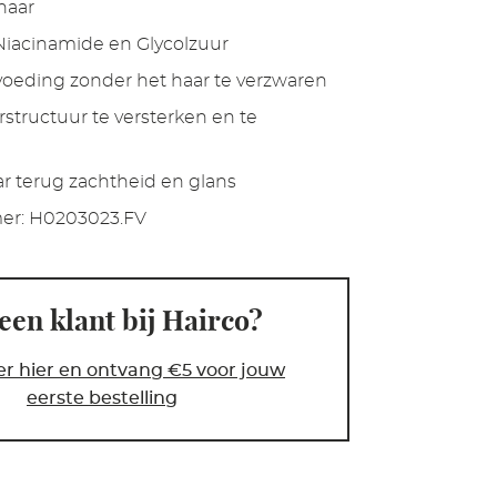
haar
 Niacinamide en Glycolzuur
voeding zonder het haar te verzwaren
rstructuur te versterken en te
ar terug zachtheid en glans
er:
H0203023.FV
een klant bij Hairco?
er hier en ontvang €5 voor jouw
eerste bestelling