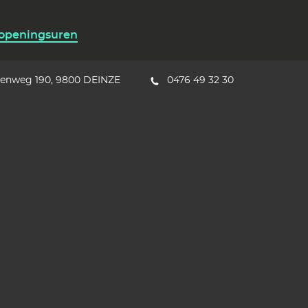
 openingsuren
eenweg 190
9800
DEINZE
0476 49 32 30