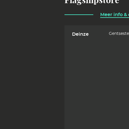
Flagshipstore
Meer info &
Gentsest
Deinze