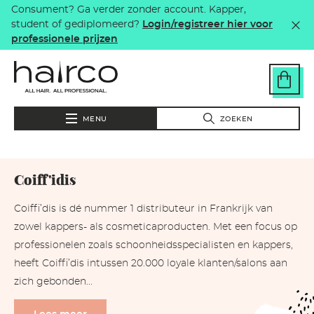
Consument? Ga verder zonder account. Kapper,
Overslaan en naar de inhoud gaan
student of gediplomeerd?
Login/registreer hier voor
professionele prijzen
MENU
ZOEKEN
Coiff'idis
Coiffi’dis is dé nummer 1 distributeur in Frankrijk van
zowel kappers- als cosmeticaproducten. Met een focus op
professionelen zoals schoonheidsspecialisten en kappers,
heeft Coiffi’dis intussen 20.000 loyale klanten/salons aan
zich gebonden...