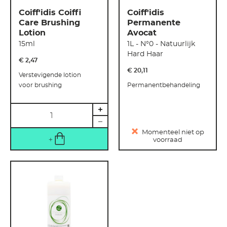
Coiff'idis Coiffi
Coiff'idis
Care Brushing
Permanente
Lotion
Avocat
15ml
1L - N°0 - Natuurlijk
Hard Haar
€ 2
,
47
€ 20
,
11
Verstevigende lotion
voor brushing
Permanentbehandeling
Hoeveelheid
Momenteel niet op
voorraad