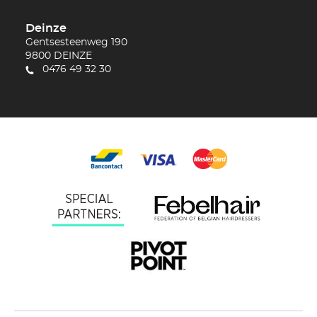
Deinze
Gentsesteenweg 190
9800
DEINZE
0476 49 32 30