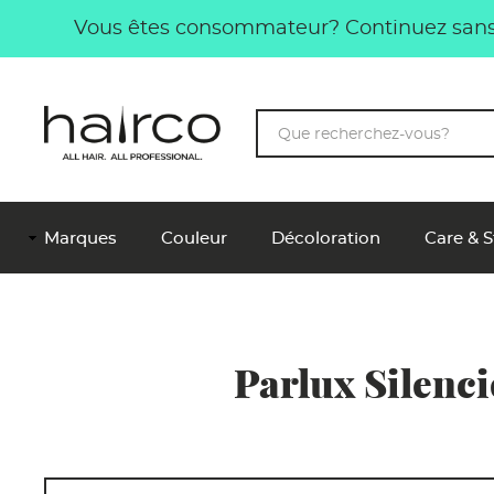
Aller au contenu principal
Vous êtes consommateur? Continuez sans 
Mots-
clés
Main
Marques
Couleur
Décoloration
Care & S
Navigation
FR
Parlux Silenc