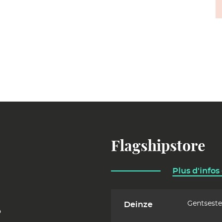
Flagshipstore
Plus d'infos
Gentsest
Deinze
o