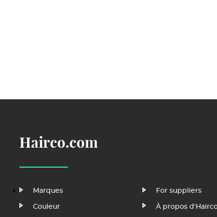
Hairco.com
Main
Footer
Marques
For suppliers
Navigation
Menu
Couleur
À propos d'Hairc