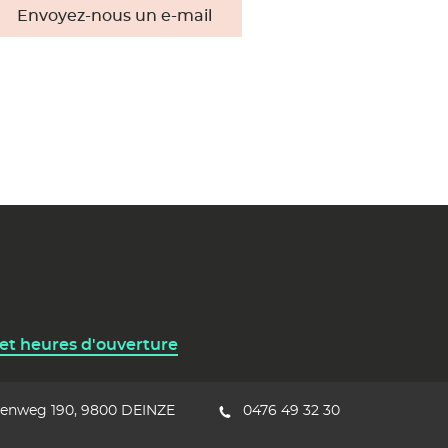
Envoyez-nous un e-mail
 et heures d'ouverture
eenweg 190
9800
DEINZE
0476 49 32 30