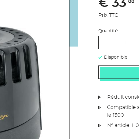
€ 33
88
Prix TTC
Quantité
Disponible
Réduit consi
Compatible a
le 1300
N° article:
H0